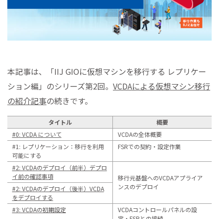
本記事は、「IIJ GIOに仮想マシンを移行する レプリケー
ション編」のシリーズ第2回。
VCDAによる仮想マシン移行
の紹介記事
の続きです。
タイトル
概要
#0: VCDA について
VCDAの全体概要
#1: レプリケーション：移行を利用
FSRでの契約・設定作業
可能にする
#2: VCDAのデプロイ（前半）デプロ
イ前の確認事項
移行元基盤へのVCDAアプライア
ンスのデプロイ
#2: VCDAのデプロイ（後半）VCDA
をデプロイする
#3: VCDAの初期設定
VCDAコントロールパネルの設
定・FSRとの接続